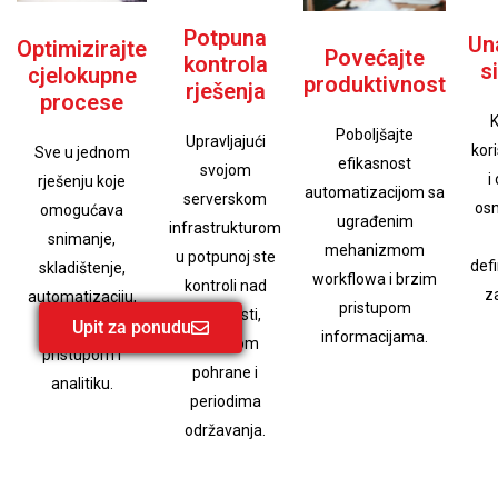
Potpuna
Un
Optimizirajte
Povećajte
kontrola
s
cjelokupne
produktivnost
rješenja
procese
K
Poboljšajte
Upravljajući
kori
Sve u jednom
efikasnost
svojom
i
rješenju koje
automatizacijom sa
serverskom
osn
omogućava
ugrađenim
infrastrukturom
snimanje,
mehanizmom
u potpunoj ste
defi
skladištenje,
workflowa i brzim
kontroli nad
z
automatizaciju,
pristupom
sigurnosti,
Upit za ponudu
upravljanje
informacijama.
veličinom
pristupom i
pohrane i
analitiku.
periodima
održavanja.