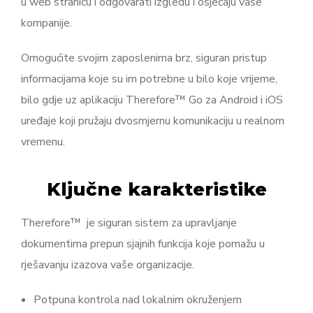
u web stranicu i odgovarati izgledu i osjećaju vaše
kompanije.
Omogućite svojim zaposlenima brz, siguran pristup
informacijama koje su im potrebne u bilo koje vrijeme,
bilo gdje uz aplikaciju Therefore™ Go za Android i iOS
uređaje koji pružaju dvosmjernu komunikaciju u realnom
vremenu.
Ključne karakteristike
Therefore™ je siguran sistem za upravljanje
dokumentima prepun sjajnih funkcija koje pomažu u
rješavanju izazova vaše organizacije.
Potpuna kontrola nad lokalnim okruženjem